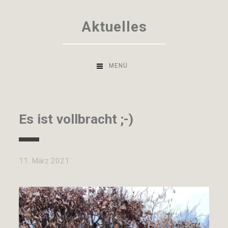
Zum
Aktuelles
Inhalt
springen
MENÜ
Es ist vollbracht ;-)
11. März 2021