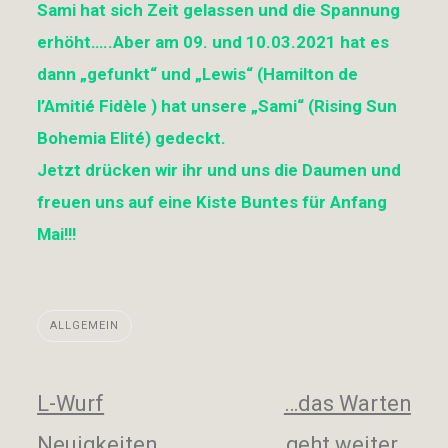
Sami hat sich Zeit gelassen und die Spannung
erhöht…..Aber am 09. und 10.03.2021 hat es
dann „gefunkt“ und „Lewis“ (Hamilton de
l’Amitié Fidèle ) hat unsere „Sami“ (Rising Sun
Bohemia Elité) gedeckt.
Jetzt drücken wir ihr und uns die Daumen und
freuen uns auf eine Kiste Buntes für Anfang
Mai!!!
ALLGEMEIN
Beitragsnavigation
L-Wurf
…das Warten
Neuigkeiten
geht weiter…