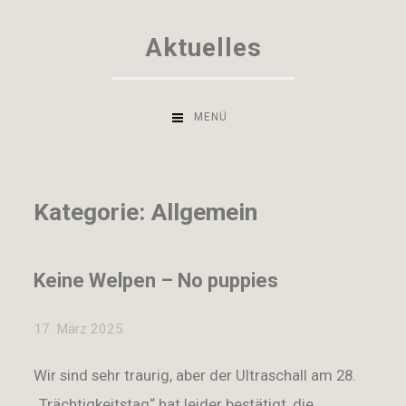
Zum
Aktuelles
Inhalt
springen
MENÜ
Kategorie:
Allgemein
Keine Welpen – No puppies
17. März 2025
Wir sind sehr traurig, aber der Ultraschall am 28.
„Trächtigkeitstag“ hat leider bestätigt, die